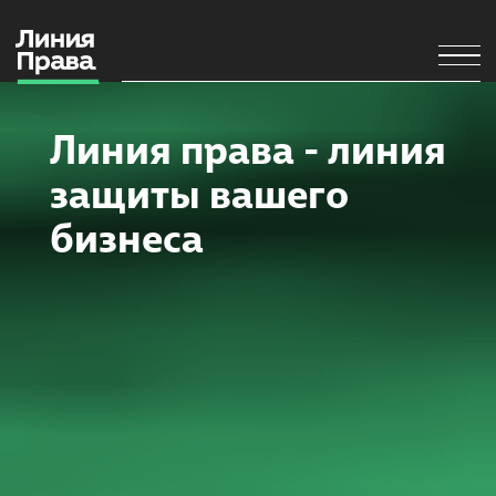
Л
и
н
и
я
п
р
а
в
а
-
л
и
н
и
я
з
а
щ
и
т
ы
в
а
ш
е
г
о
б
и
з
н
е
с
а