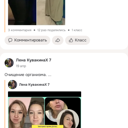
3 комментария
12 раз поделились
1 класс
Комментировать
Класс
Лена КувакинаХ 7
19 апр
Очищение организма.
 ...
Лена КувакинаХ 7