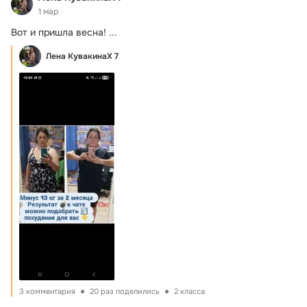
1 мар
Вот и пришла весна!
 ...
Лена КувакинаХ 7
3 комментария
20 раз поделились
2 класса