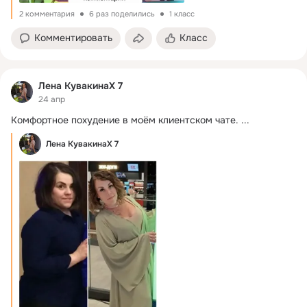
2 комментария
6 раз поделились
1 класс
Комментировать
Класс
Лена КувакинаХ 7
24 апр
Комфортное похудение в моём клиентском чате.
 ...
Лена КувакинаХ 7