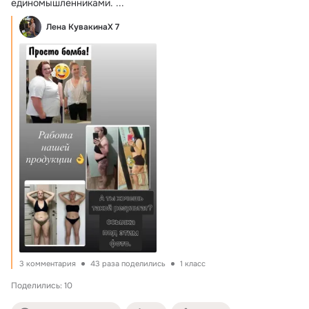
единомышленниками.
 ...
Лена КувакинаХ 7
3 комментария
43 раза поделились
1 класс
Поделились: 10