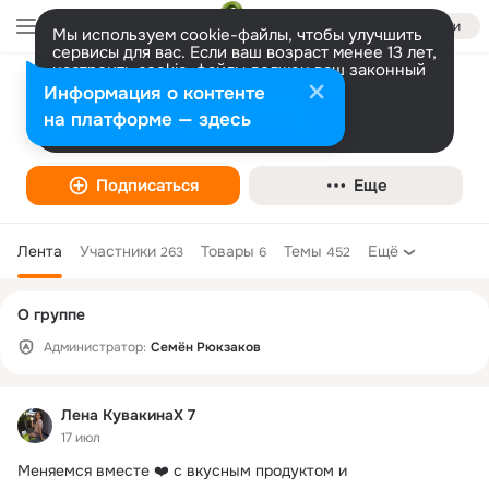
Войти
Мы используем cookie-файлы, чтобы улучшить
сервисы для вас. Если ваш возраст менее 13 лет,
настроить cookie-файлы должен ваш законный
представитель.
Больше информации
Информация о контенте
Сайт бесплатных объявлений www.qp.ru
Разрешить все
Настроить
на платформе — здесь
Подписаться
Еще
Лента
Участники
Товары
Темы
Ещё
263
6
452
Дополнительная
О группе
колонка
Администратор:
Семён Рюкзаков
Лена КувакинаХ 7
17 июл
Меняемся вместе ❤️ с вкусным продуктом и 