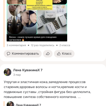
3 комментария
12 раз поделились
2 класса
Комментировать
Класс
Лена КувакинаХ 7
3 мар
Упругая и эластичная кожа,замедление процессов 
старения,здоровые волосы и ногти,крепкие кости и 
подвижные суставы ,стройная фигура без целлюлита, 
повышение синтеза собственного коллагена.
 ...
Лена КувакинаХ 7