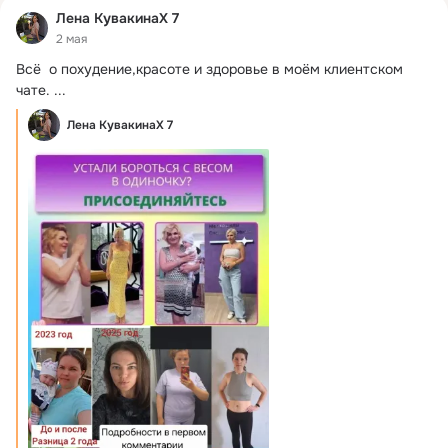
Лена КувакинаХ 7
2 мая
Всё  о похудение,красоте и здоровье в моём клиентском 
чате.
 ...
Лена КувакинаХ 7