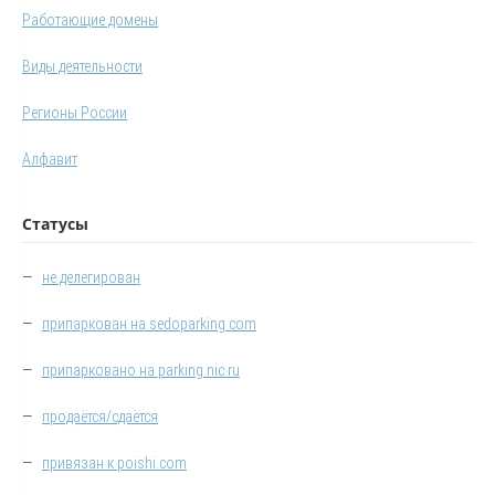
Работающие домены
Виды деятельности
Регионы России
Алфавит
Статусы
—
не делегирован
—
припаркован на sedoparking.com
—
припарковано на parking.nic.ru
—
продаётся/сдаётся
—
привязан к poishi.com