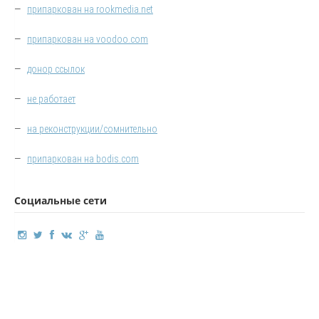
—
припаркован на rookmedia.net
—
припаркован на voodoo.com
—
донор ссылок
—
не работает
—
на реконструкции/сомнительно
—
припаркован на bodis.com
Социальные сети