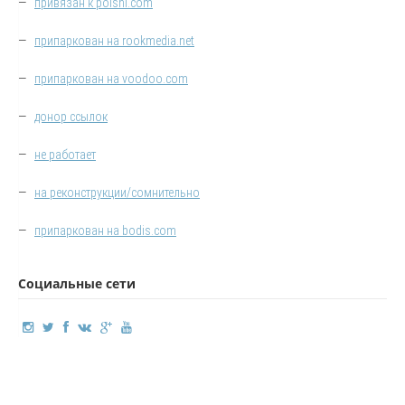
—
привязан к poishi.com
—
припаркован на rookmedia.net
—
припаркован на voodoo.com
—
донор ссылок
—
не работает
—
на реконструкции/сомнительно
—
припаркован на bodis.com
Социальные сети