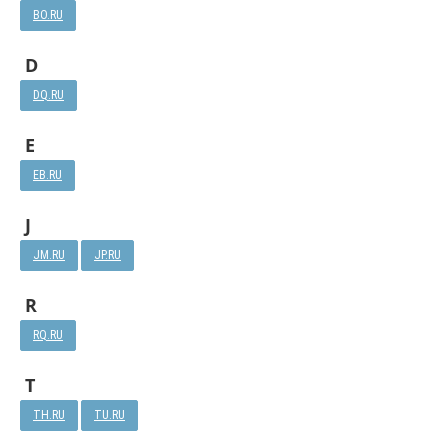
BO.RU
D
DQ.RU
E
EB.RU
J
JM.RU
JP.RU
R
RQ.RU
T
TH.RU
TU.RU