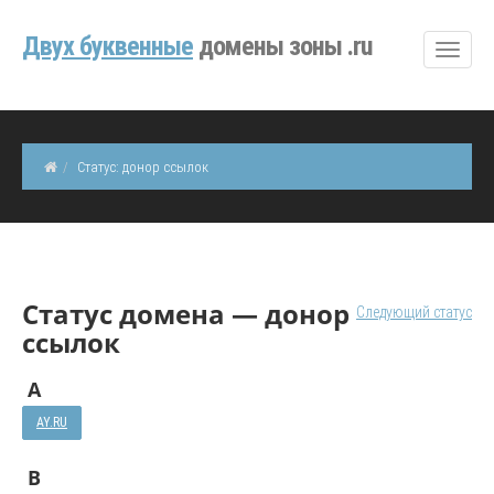
Двуx буквенные
домены зоны .ru
Статус: донор ссылок
Статус домена — донор
Следующий статус
ссылок
A
AY.RU
B