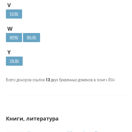
V
V4.RU
W
WP.RU
WU.RU
Y
YN.RU
Всего доноров ссылок
13
двух буквенных доменов в зоне «.RU».
Книги, литература