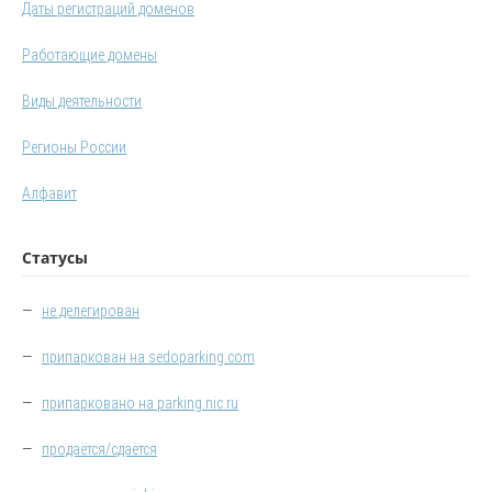
Даты регистраций доменов
Работающие домены
Виды деятельности
Регионы России
Алфавит
Статусы
—
не делегирован
—
припаркован на sedoparking.com
—
припарковано на parking.nic.ru
—
продаётся/сдаётся