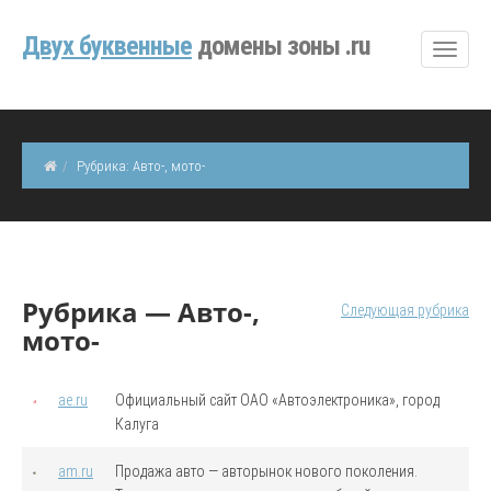
Двуx буквенные
домены зоны .ru
Рубрика: Авто-, мото-
Рубрика — Авто-,
Следующая рубрика
мото-
ae.ru
Официальный сайт ОАО «Автоэлектроника», город
Калуга
am.ru
Продажа авто — авторынок нового поколения.