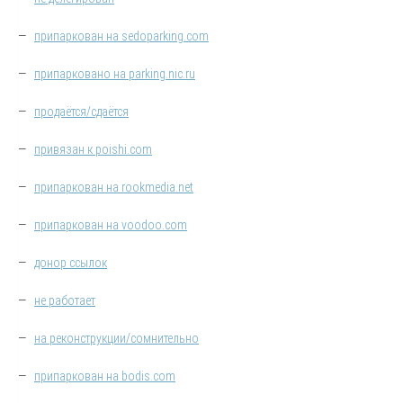
—
припаркован на sedoparking.com
—
припарковано на parking.nic.ru
—
продаётся/сдаётся
—
привязан к poishi.com
—
припаркован на rookmedia.net
—
припаркован на voodoo.com
—
донор ссылок
—
не работает
—
на реконструкции/сомнительно
—
припаркован на bodis.com