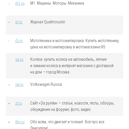
m1.ru
М1. Машины. Моторы. Механика.
qr.ru
Журнал Quattroruote
r5.ru
Мототехника и мотоэкипировка. Купить мототехнику,
цена на мотоэкипировку в мотомагазине R5
sa.ru
Колёса: купить колеса на автомобиль, летние
и зимние колеса в интернет-магазине с доставкой
на дом — город Москва
vw.ru
Volkswagen Russia
zr.ru
Сайт «За рулём» — статьи, новости, тесты, обзоры,
обсуждения на форуме, фото, видео
8m.ru
Обо всём, что двигает и толкает. Всё про все
Двигатели!