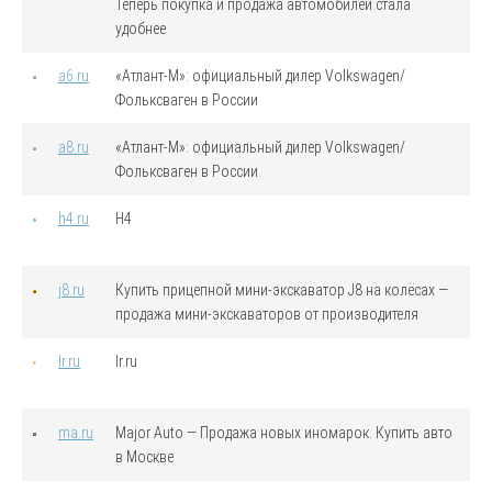
Теперь покупка и продажа автомобилей стала
удобнее
a6.ru
«Атлант-М»: официальный дилер Volkswagen/
Фольксваген в России
a8.ru
«Атлант-М»: официальный дилер Volkswagen/
Фольксваген в России
h4.ru
H4
j8.ru
Купить прицепной мини-экскаватор J8 на колёсах —
продажа мини-экскаваторов от производителя
lr.ru
lr.ru
ma.ru
Major Auto — Продажа новых иномарок. Купить авто
в Москве