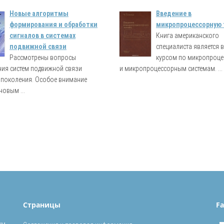
Новые алгоритмы
Введение в
формирования и обработки
микропроцессорную 
сигналов в системах
Книга американского
подвижной связи
специалиста является
Рассмотрены вопросы
курсом по микропроц
ния систем подвижной связи
и микропроцессорным системам. ...
о поколения. Особое внимание
новым ...
Страницы
Fa