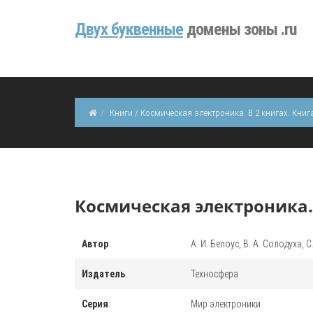
Двуx буквенные
домены зоны .ru
Книги / Космическая электроника. В 2 книгах. Книг
Космическая электроника. 
Автор
:
А. И. Белоус, В. А. Солодуха, 
Издатель
:
Техносфера
Серия
:
Мир электроники