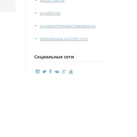
—
донор ссылок
—
не работает
—
на реконструкции/сомнительно
—
припаркован на bodis.com
Социальные сети