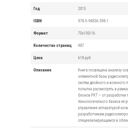
Год
:
2015
ISBN
:
978-5-94836-398-1
Формат
:
70x100/16
Количество страниц
:
487
Цена
:
618 руб.
Описание
:
Книга посвящена анализу со
элементной базы радиоэлектр
систем двойного и военного п
попытка рассмотреть в рамк
блоков РКТ — от разработки 
технологического базиса её 
управления аппаратурой косм
разработчикам радиоэлектрон
специализирующимся в облас