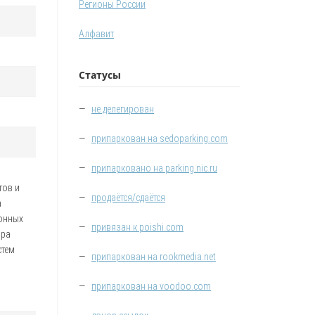
Регионы России
Алфавит
Статусы
—
не делегирован
—
припаркован на sedoparking.com
—
припарковано на parking.nic.ru
тов и
—
продаётся/сдаётся
а
ронных
—
привязан к poishi.com
ора
стем
—
припаркован на rookmedia.net
—
припаркован на voodoo.com