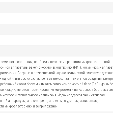
временного состояния, проблем и перспектив развития микроэлектронной
онной аппаратуры ракетно-космической техники (РКТ), космических аппара
рименения. Впервые в отечественной научно-технической литературе сделан
ах одной книги всю сложную цепь взаимосвязанных этапов создания элект
требований к этим блокам и их элементно-компонентной базе (ЭКБ), до выб
реализации, методов проектирования микросхем и на их основе бортовых си
ического и специального назначения. Издание адресовано инженерам-
ной аппаратуры, а также преподавателям, студентам, аспирантам,
ти микроэлектроники и её приложений.