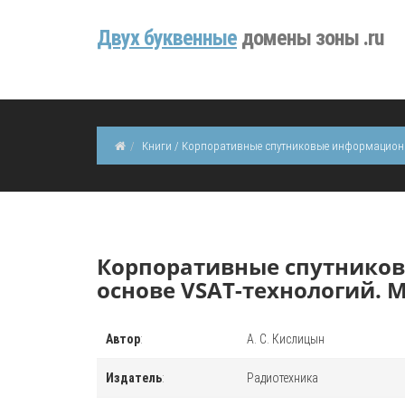
Двуx буквенные
домены зоны .ru
Книги / Корпоративные спутниковые информационны
Корпоративные спутнико
основе VSAT-технологий. 
Автор
:
А. С. Кислицын
Издатель
:
Радиотехника