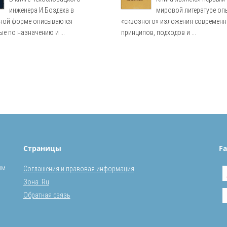
инженера И.Боздеха в
мировой литературе о
ной форме описываются
«сквозного» изложения современ
е по назначению и ...
принципов, подходов и ...
Страницы
Fa
ым
Соглашения и правовая информация
Зона .Ru
Обратная связь