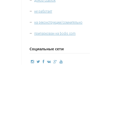
—
донор ссылок
—
не работает
—
на реконструкции/сомнительно
—
припаркован на bodis.com
Социальные сети