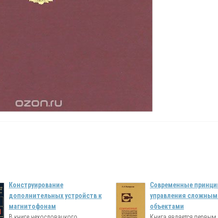
Конструирование
Современные принц
дополнительных устройств к
управления сложным
магнитофонам
объектами
В книге чехословацкого
Книга является первым 