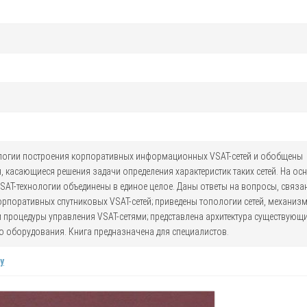
огии построения корпоративных информационных VSAT-сетей и обобщены
 касающиеся решения задачи определения характеристик таких сетей. На ос
AT-технологии объединены в единое целое. Даны ответы на вопросы, связа
орпоративных спутниковых VSAT-сетей; приведены топологии сетей, механиз
 процедуры управления VSAT-сетями; представлена архитектура существующ
го оборудования. Книга предназначена для специалистов.
у