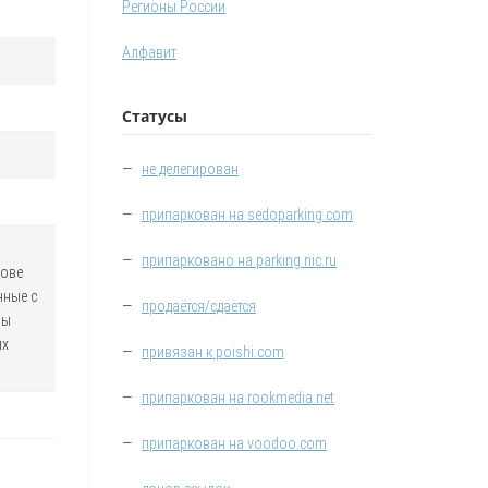
Регионы России
Алфавит
Статусы
—
не делегирован
—
припаркован на sedoparking.com
—
припарковано на parking.nic.ru
нове
нные с
—
продаётся/сдаётся
мы
их
—
привязан к poishi.com
—
припаркован на rookmedia.net
—
припаркован на voodoo.com