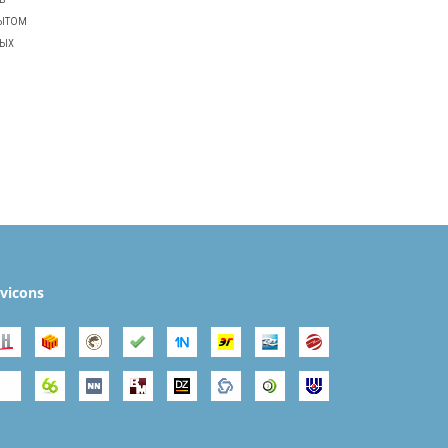
пытом
ных
vicons