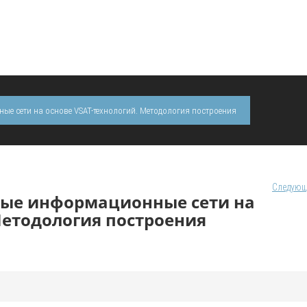
е сети на основе VSAT-технологий. Методология построения
Следующ
вые информационные сети на
Методология построения