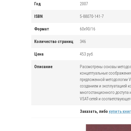
Год
:
2007
ISBN
:
5-88070-141-7
Формат
:
60x90/16
Количество страниц
:
346
Цена
:
453 руб.
Описание
:
Рассмотрены основы методол
концептуальные соображения,
предложенной методологии VS
созданием и эксплуатацией к
многостанционного доступа и
VSAT-сетей и соответствующе
Заказать, либо
купить книг