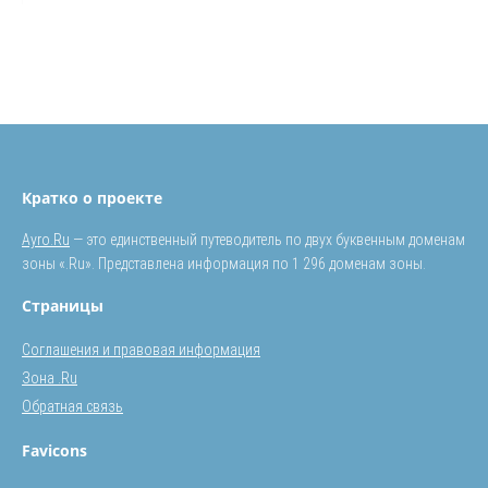
Кратко о проекте
Ayro.Ru
— это единственный путеводитель по двух буквенным доменам
зоны «.Ru». Представлена информация по 1 296 доменам зоны.
Страницы
Соглашения и правовая информация
Зона .Ru
Обратная связь
Favicons