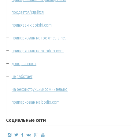
—
продаётся/сдаётся
—
привязан к poishi.com
—
припаркован на rookmedia.net
—
припаркован на voodoo.com
—
донор ссылок
—
не работает
—
на реконструкции/сомнительно
—
припаркован на bodis.com
Социальные сети