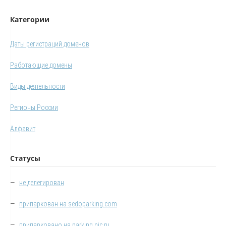
Категории
Даты регистраций доменов
Работающие домены
Виды деятельности
Регионы России
Алфавит
Статусы
—
не делегирован
—
припаркован на sedoparking.com
—
припарковано на parking.nic.ru