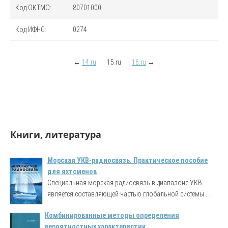
Код
ОКТМО
:
80701000
Код
ИФНС
:
0274
←
14.ru
15.ru
16.ru
→
Книги, литература
Морская УКВ-радиосвязь. Практическое пособие
для яхтсменов
Специальная морская радиосвязь в диапазоне УКВ
является составляющей частью глобальной системы ...
Комбинированные методы определения
вероятностных характеристик