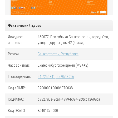
Фактический адрес
Исходное
450077, Республика Башкортостан, город Уфа,
значение:
улица Цюрупы, дом 42 (5 этаж)
Регион:
Башкортостан, Республика
Часовой пояс:
Екатеринбургское время (MSK+2)
Геокоординаты:
54.7259341, 55.9543916
Код
КЛАДР
:
0200000100006070038
Код
ФИАС
:
b932785a-2ca1-4999-b394-2b8cd12608ca
Код
ОКАТО
:
80401375000