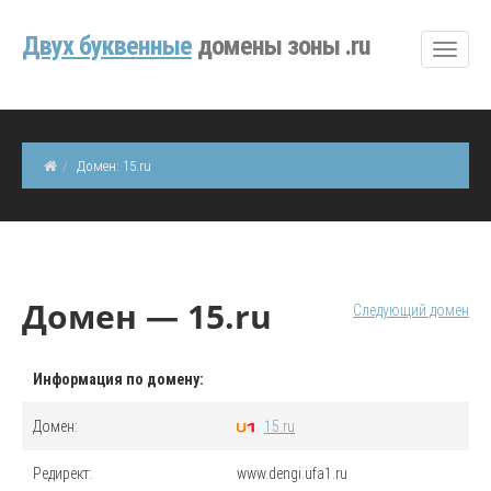
Двуx буквенные
домены зоны .ru
Домен: 15.ru
Домен — 15.ru
Следующий домен
Информация по домену:
Домен:
15.ru
Редирект:
www.dengi.ufa1.ru