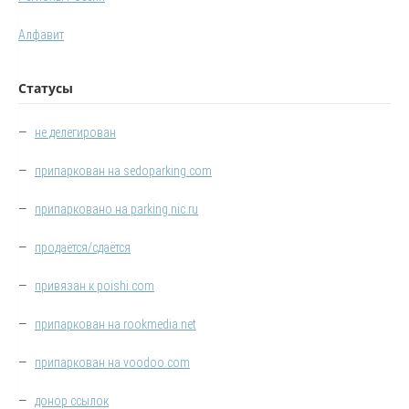
Алфавит
Статусы
—
не делегирован
—
припаркован на sedoparking.com
—
припарковано на parking.nic.ru
—
продаётся/сдаётся
—
привязан к poishi.com
—
припаркован на rookmedia.net
—
припаркован на voodoo.com
—
донор ссылок