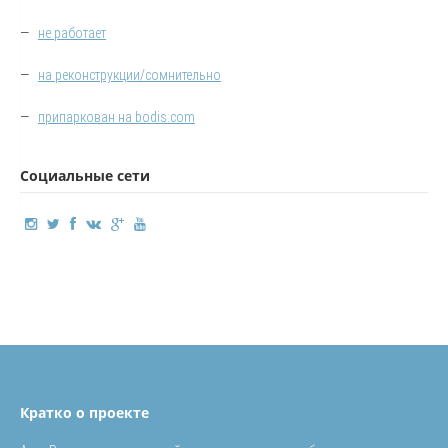
—
не работает
—
на реконструкции/сомнительно
—
припаркован на bodis.com
Социальные сети
Кратко о проекте