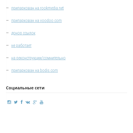
—
припаркован на rookmedia.net
—
припаркован на voodoo.com
—
донор ссылок
—
не работает
—
на реконструкции/сомнительно
—
припаркован на bodis.com
Социальные сети