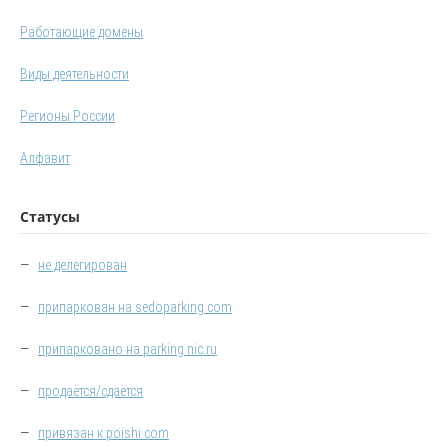
Работающие домены
Виды деятельности
Регионы России
Алфавит
Статусы
—
не делегирован
—
припаркован на sedoparking.com
—
припарковано на parking.nic.ru
—
продаётся/сдаётся
—
привязан к poishi.com