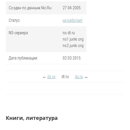
Создан по данным Nic.Ru:
27.04.2005
Статус:
не работает
NS-сервера:
ns.dt.ru
ns1.junki.org
ns2.junki.org
Дата публикации:
02.03.2015
←
ds.ru
dt.ru
du.ru
→
Книги, литература