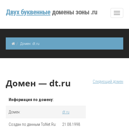
Двуx буквенные
домены зоны .ru
Домен: dt.ru
Домен — dt.ru
Следующий домен
Информация по домену:
Домен:
dt.ru
Создан по данным TciNet.Ru:
21.08.1998