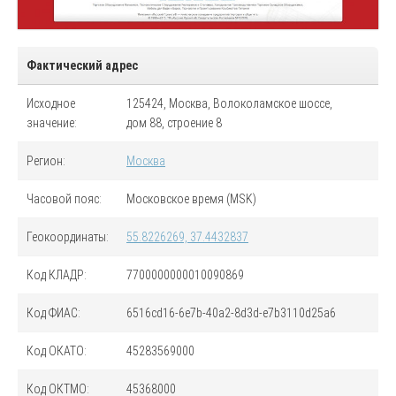
Фактический адрес
Исходное
125424, Москва, Волоколамское шоссе,
значение:
дом 88, строение 8
Регион:
Москва
Часовой пояс:
Московское время (MSK)
Геокоординаты:
55.8226269, 37.4432837
Код
КЛАДР
:
7700000000010090869
Код
ФИАС
:
6516cd16-6e7b-40a2-8d3d-e7b3110d25a6
Код
ОКАТО
:
45283569000
Код
ОКТМО
:
45368000