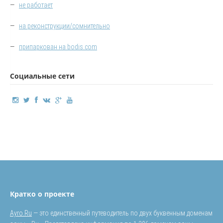
—
не работает
—
на реконструкции/сомнительно
—
припаркован на bodis.com
Социальные сети
Кратко о проекте
Ayro.Ru
— это единственный путеводитель по двух буквенным доменам