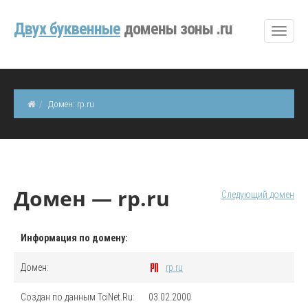
Двуx буквенные
домены зоны .ru
Домен: rp.ru
Домен — rp.ru
Следующий домен
Информация по домену:
Домен:
rp.ru
Создан по данным TciNet.Ru:
03.02.2000