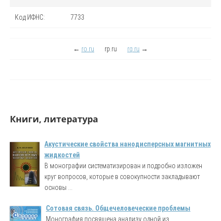
Код
ИФНС
:
7733
←
ro.ru
rp.ru
rq.ru
→
Книги, литература
Акустические свойства нанодисперсных магнитных
жидкостей
В монографии систематизирован и подробно изложен
круг вопросов, которые в совокупности закладывают
основы ...
Сотовая связь. Общечеловеческие проблемы
Монография посвящена анализу одной из