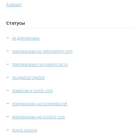
Алфавит
Статусы
—
не делегирован
—
припаркован на sedoparking.com
—
припарковано на parking.nic.ru
—
продаётся/сдаётся
—
привязан к poishi.com
—
припаркован на rookmedia.net
—
припаркован на voodoo.com
—
донор ссылок