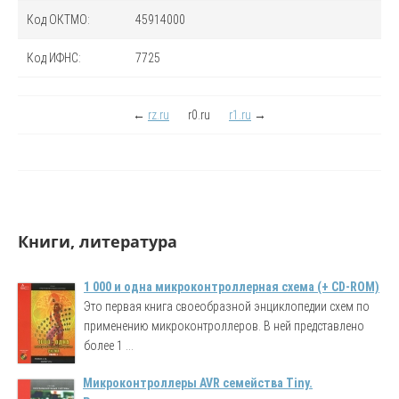
Код
ОКТМО
:
45914000
Код
ИФНС
:
7725
←
rz.ru
r0.ru
r1.ru
→
Книги, литература
1 000 и одна микроконтроллерная схема (+ CD-ROM)
Это первая книга своеобразной энциклопедии схем по
применению микроконтроллеров. В ней представлено
более 1 ...
Микроконтроллеры AVR семейства Tiny.