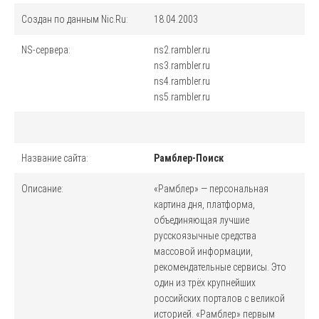
Создан по данным Nic.Ru:
18.04.2003
NS-сервера:
ns2.rambler.ru
ns3.rambler.ru
ns4.rambler.ru
ns5.rambler.ru
Название сайта:
Рамблер-Поиск
Описание:
«Рамблер» — персональная
картина дня, платформа,
объединяющая лучшие
русскоязычные средства
массовой информации,
рекомендательные сервисы. Это
один из трёх крупнейших
российских порталов с великой
историей. «Рамблер» первым