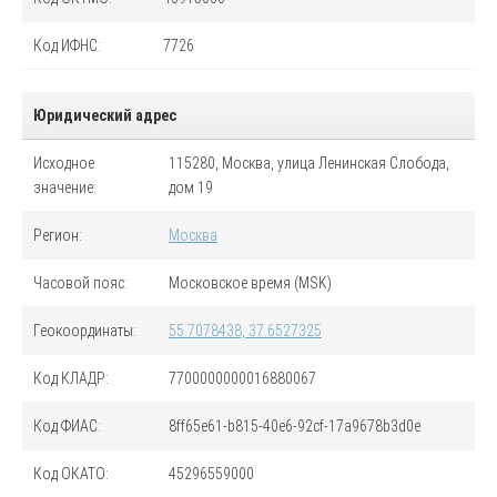
Код
ИФНС
:
7726
Юридический адрес
Исходное
115280, Москва, улица Ленинская Слобода,
значение:
дом 19
Регион:
Москва
Часовой пояс:
Московское время (MSK)
Геокоординаты:
55.7078438, 37.6527325
Код
КЛАДР
:
7700000000016880067
Код
ФИАС
:
8ff65e61-b815-40e6-92cf-17a9678b3d0e
Код
ОКАТО
:
45296559000