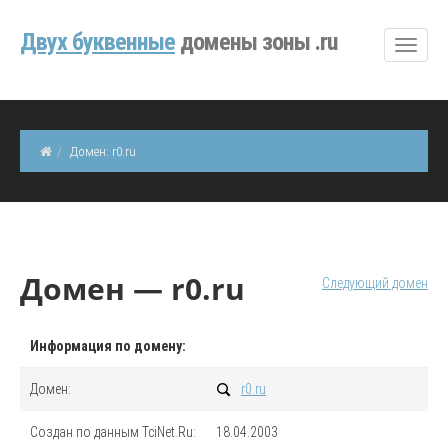
Двуx буквенные
домены зоны .ru
Домен: r0.ru
Домен — r0.ru
Следующий домен
Информация по домену:
Домен:
r0.ru
Создан по данным TciNet.Ru:
18.04.2003