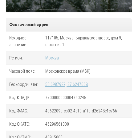
Фактический адрес
Исходное
117105, Москва, Варшавское шоссе, дом 9,
значение:
строение 1
Регион:
Москва
Часовой пояс:
Московское время (MSK)
Геокоординаты:
55.6987927, 37.6247668
Код
КЛАДР
:
7700000000004760245
Код
ФИАС
:
4062209a-cb02-4c10-a1fb-d26248e1c766
Код
ОКАТО
:
45296561000
Код
ОКТМО
:
45915000