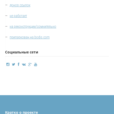
—
донор ссылок
—
не работает
—
на реконструкции/сомнительно
—
припаркован на bodis.com
Социальные сети
Кратко о проекте