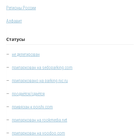
Регионы России
Алфавит
Статусы
—
не делегирован
—
припаркован на sedoparking.com
—
припарковано на parking.nic.ru
—
продаётся/сдаётся
—
привязан к poishi.com
—
припаркован на rookmedia.net
—
припаркован на voodoo.com