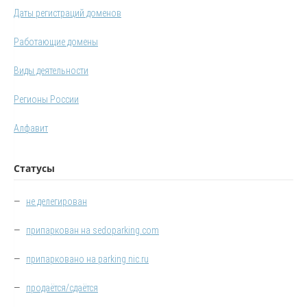
Даты регистраций доменов
Работающие домены
Виды деятельности
Регионы России
Алфавит
Статусы
—
не делегирован
—
припаркован на sedoparking.com
—
припарковано на parking.nic.ru
—
продаётся/сдаётся