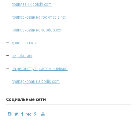
—
привязан к poishi.com
—
припаркован на rookmedia.net
—
припаркован на voodoo.com
—
донор ссылок
—
не работает
—
на реконструкции/сомнительно
—
припаркован на bodis.com
Социальные сети