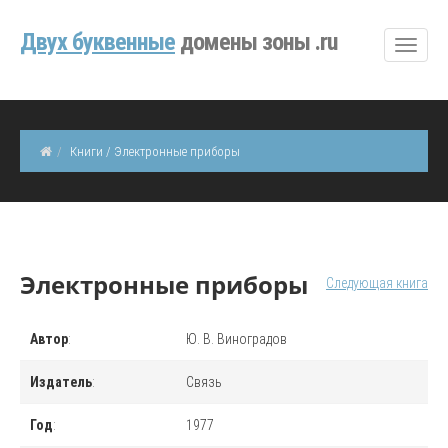
Двуx буквенные
домены зоны .ru
Книги / Электронные приборы
Электронные приборы
Следующая книга
Автор
:
Ю. В. Виноградов
Издатель
:
Связь
Год
:
1977