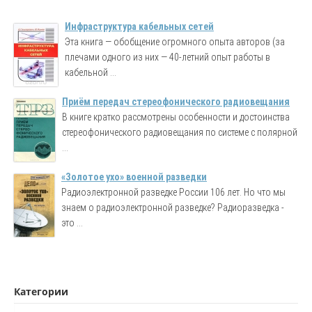
Инфраструктура кабельных сетей
Эта книга — обобщение огромного опыта авторов (за
плечами одного из них — 40-летний опыт работы в
кабельной ...
Приём передач стереофонического радиовещания
В книге кратко рассмотрены особенности и достоинства
стереофонического радиовещания по системе с полярной
...
«Золотое ухо» военной разведки
Радиоэлектронной разведке России 106 лет. Но что мы
знаем о радиоэлектронной разведке? Радиоразведка -
это ...
Категории