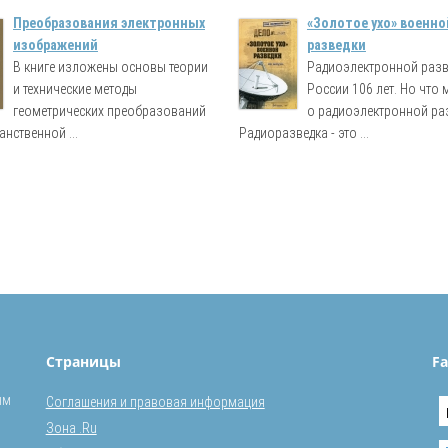
Преобразования электронных
«Золотое ухо» военно
изображений
разведки
В книге изложены основы теории
Радиоэлектронной разв
и технические методы
России 106 лет. Но что
геометрических преобразований
о радиоэлектронной ра
анственной ...
Радиоразведка - это ...
Страницы
Fa
ым
Соглашения и правовая информация
Зона .Ru