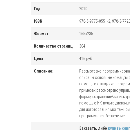
Год
:
2010
ISBN
:
978-5-9775-0551-2, 978-3-772
Формат
:
165x235
Количество страниц
:
304
Цена
:
416 руб.
Описание
:
Рассмотрено программирован
описаны основные команды я
помощью отладчика-программа
примерах рассмотрено управл
форме, сохранение/запись д
помощью ИК-пульта дистанцио
для изготовления монтажной 
программное обеспечение.
Заказать, либо
купить книг