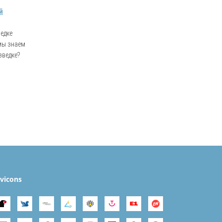
й
едке
 мы знаем
зведке?
vicons