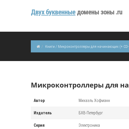
Двуx буквенные
домены зоны .ru
Книги / Микроконтроллеры для начинающих (+ CD
Микроконтроллеры для на
Автор
:
Михаэль Хофманн
Издатель
:
БХВ-Петербург
Серия
:
Электроника