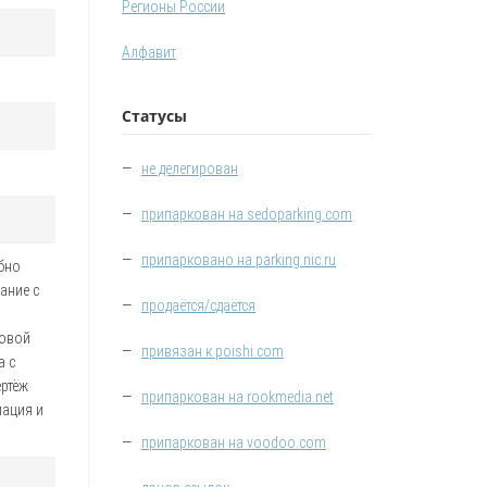
Регионы России
Алфавит
Статусы
—
не делегирован
—
припаркован на sedoparking.com
—
припарковано на parking.nic.ru
бно
ание с
—
продаётся/сдаётся
ровой
—
привязан к poishi.com
а с
ертёж
—
припаркован на rookmedia.net
мация и
—
припаркован на voodoo.com