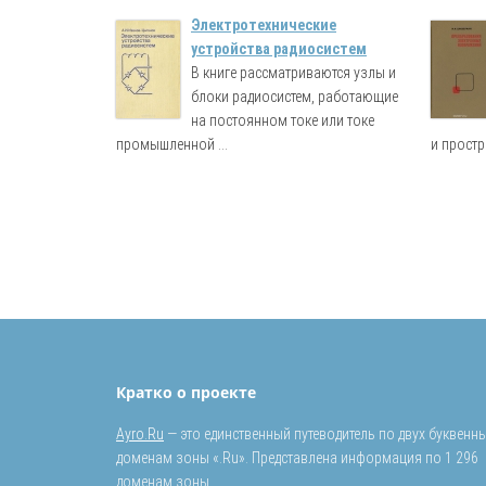
Электротехнические
устройства радиосистем
В книге рассматриваются узлы и
блоки радиосистем, работающие
на постоянном токе или токе
промышленной ...
и простр
Кратко о проекте
Ayro.Ru
— это единственный путеводитель по двух буквенн
доменам зоны «.Ru». Представлена информация по 1 296
доменам зоны.