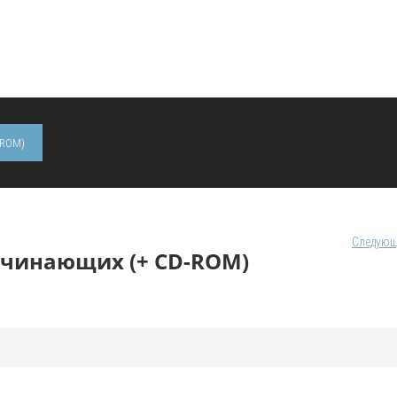
-ROM)
Следующ
чинающих (+ CD-ROM)