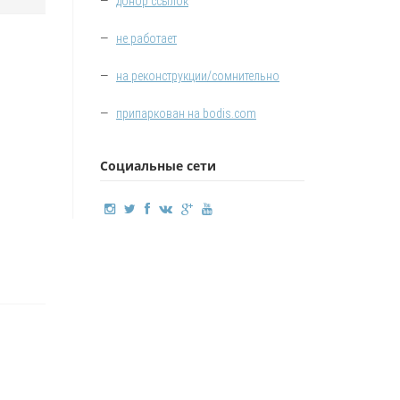
—
донор ссылок
—
не работает
—
на реконструкции/сомнительно
—
припаркован на bodis.com
Социальные сети