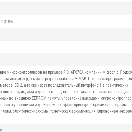
3-4318-6
ие микроконтроллеров на примере РIС16F876А компании Microchip. Подро
зыка ассемблер, а также среда разработки MPLAB. Показано программиров
тора ICD 2, а также через последовательный интерфейс. На практических
ение светодиодами и дисплеем, представление аналоговых сигналов в циф
анных во внешнюю EEPROM-память, управление выходами микроконтроллер
нного управления и др. На компакт-диске приведены примеры программ, ч
платы, электрические схемы, техническая документация, справочная инфор
у