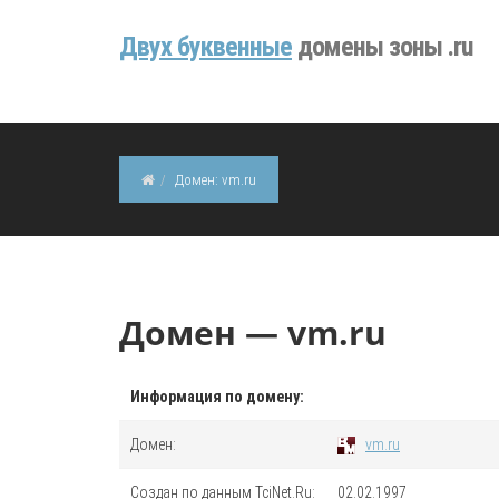
Двуx буквенные
домены зоны .ru
Домен: vm.ru
Домен — vm.ru
Информация по домену:
Домен:
vm.ru
Создан по данным TciNet.Ru:
02.02.1997