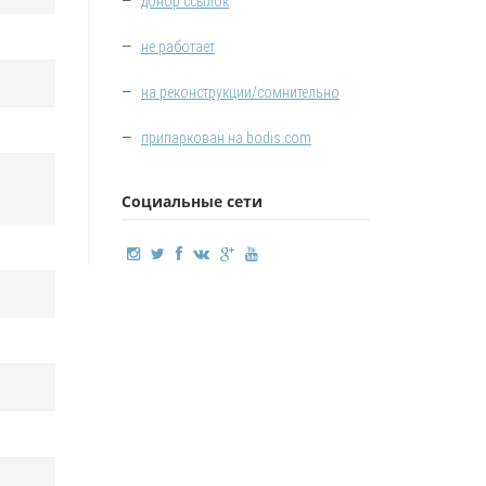
—
донор ссылок
—
не работает
—
на реконструкции/сомнительно
—
припаркован на bodis.com
Социальные сети