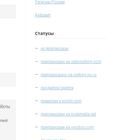
Регионы России
Алфавит
Статусы
—
не делегирован
—
припаркован на sedoparking.com
—
припарковано на parking.nic.ru
—
продаётся/сдаётся
—
привязан к poishi.com
убботы
—
припаркован на rookmedia.net
вные
—
припаркован на voodoo.com