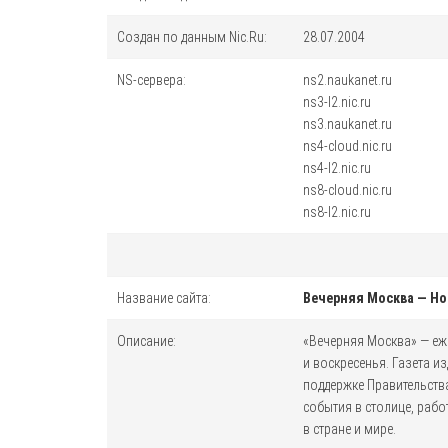
Создан по данным Nic.Ru:
28.07.2004
NS-сервера:
ns2.naukanet.ru
ns3-l2.nic.ru
ns3.naukanet.ru
ns4-cloud.nic.ru
ns4-l2.nic.ru
ns8-cloud.nic.ru
ns8-l2.nic.ru
Название сайта:
Вечерняя Москва — Но
Описание:
«Вечерняя Москва» — еже
и воскресенья. Газета из
поддержке Правительств
события в столице, рабо
в стране и мире.