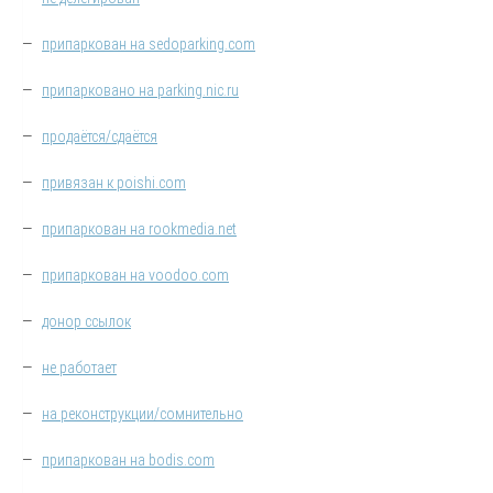
—
припаркован на sedoparking.com
—
припарковано на parking.nic.ru
—
продаётся/сдаётся
—
привязан к poishi.com
—
припаркован на rookmedia.net
—
припаркован на voodoo.com
—
донор ссылок
—
не работает
—
на реконструкции/сомнительно
—
припаркован на bodis.com