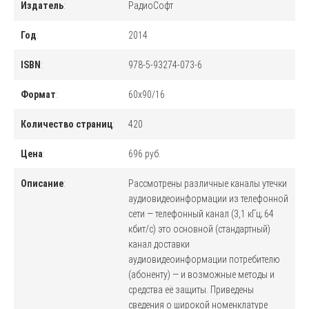
Издатель
:
РадиоСофт
Год
:
2014
ISBN
:
978-5-93274-073-6
Формат
:
60x90/16
Количество страниц
:
420
Цена
:
696 руб.
Описание
:
Рассмотрены различные каналы утечки
аудиовидеоинформации из телефонной
сети — телефонный канал (3,1 кГц; 64
кбит/с) это основной (стандартный)
канал доставки
аудиовидеоинформации потребителю
(абоненту) — и возможные методы и
средства её защиты. Приведены
сведения о широкой номенклатуре