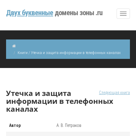
Двуx буквенные
домены зоны .ru
Книги / Утечка и защита информации в телефонных каналах
Утечка и защита
Следующая книга
информации в телефонных
каналах
Автор
:
А. В. Петраков